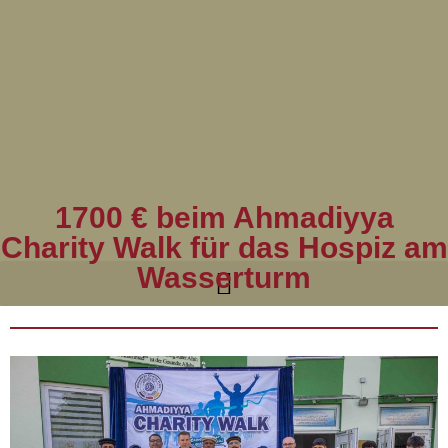
1700 € beim Ahmadiyya
Charity Walk für das Hospiz am
Wasserturm