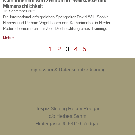
Katharinenhof wird Zentrum für Weltklasse und
Mitmenschlichkeit
13. September 2025
Die international erfolgreichen Springreiter David Will, Sophie
Hinners und Richard Vogel haben den Katharinenhof in Nieder-
Roden übernommen. Ihr Ziel: Die Errichtung eines Trainings-
Mehr »
1
2
3
4
5
Impressum & Datenschutzerklärung
Hospiz Stiftung Rotary Rodgau
c/o Herbert Sahm
Hintergasse 9, 63110 Rodgau