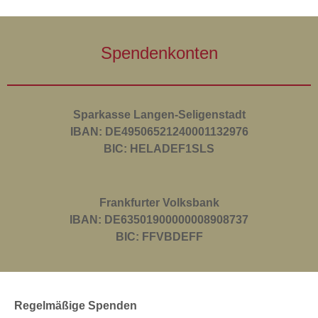
Spendenkonten
Sparkasse Langen-Seligenstadt
IBAN: DE49506521240001132976
BIC: HELADEF1SLS
Frankfurter Volksbank
IBAN: DE63501900000008908737
BIC: FFVBDEFF
Regelmäßige Spenden