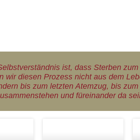
elbstverständnis ist, dass Sterben zu
ten wir diesen Prozess nicht aus dem Le
dern bis zum letzten Atemzug, bis zum 
usammenstehen und füreinander da sei