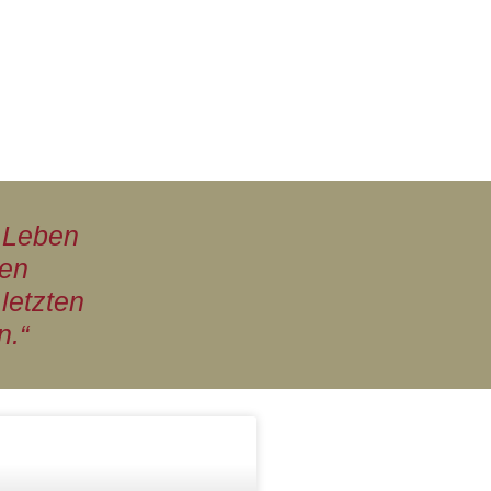
m Leben
ben
letzten
n.“