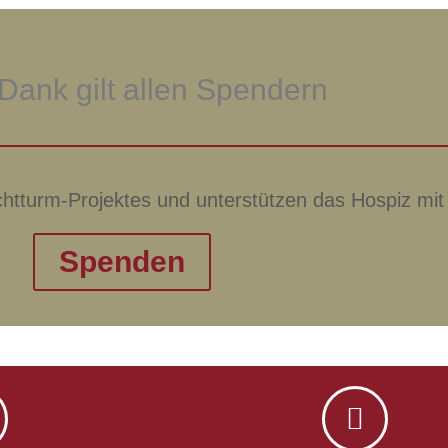
Dank gilt allen Spendern
chtturm-Projektes und unterstützen das Hospiz mit
Spenden
ouTube
. Um auf den eigentlichen Inhalt zuzugreifen, klicken Sie au
ie, dass dabei Daten an Drittanbieter weitergegeben werden.
Mehr Informationen