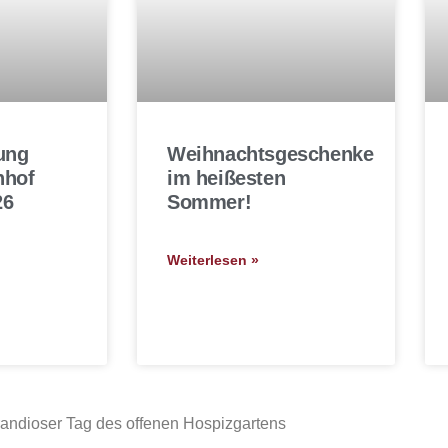
ung
Weihnachtsgeschenke
hhof
im heißesten
26
Sommer!
Weiterlesen »
randioser Tag des offenen Hospizgartens