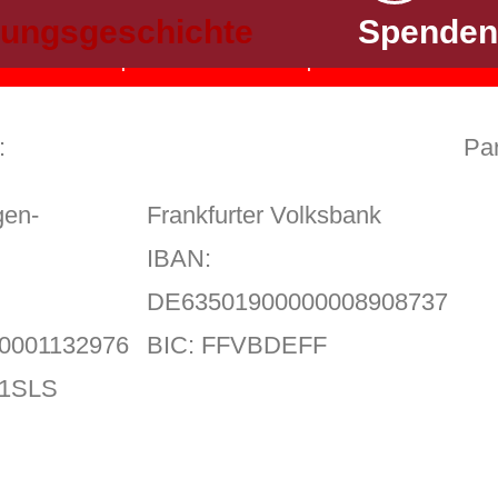
Inhalt entsperren
ftungsgeschichte
Spenden
hen Service akzeptieren und Inhalte entsperren
:
Par
gen-
Frankfurter Volksbank
IBAN:
DE63501900000008908737
0001132976
BIC: FFVBDEFF
F1SLS