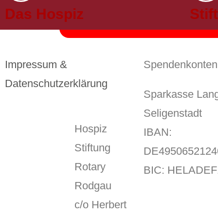
Das Hospiz
Sti
Erforderlic
Impressum &
Spendenkonten
Datenschutzerklärung
Sparkasse Lan
Seligenstadt
Hospiz
IBAN:
Stiftung
DE4950652124
Rotary
BIC: HELADE
Rodgau
c/o Herbert