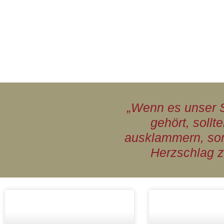
„Wenn es unser S
gehört, soll
ausklammern, son
Herzschlag z