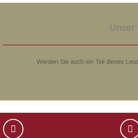
Unser 
Werden Sie auch ein Teil dieses Leu
Sie sehen gerade einen Platzhalterinhalt von
Y
unten. Bitte beachten S