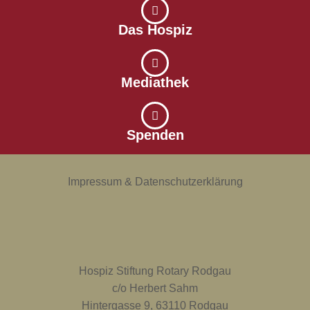
Das Hospiz
Mediathek
Spenden
Impressum & Datenschutzerklärung
Hospiz Stiftung Rotary Rodgau
c/o Herbert Sahm
Hintergasse 9, 63110 Rodgau