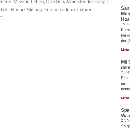
eiterin, Mission Leben, Den Schatzmeister der Hospiz
San
d der Hospiz Stiftung Rotary Rodgau zu ihren
Müh
”.
Hos
15. 
Komm
bei d
der „
Mehr
Mit
den
2. D
Paul 
um n
nenn
Mehr
Spa
Was
27. 
So g