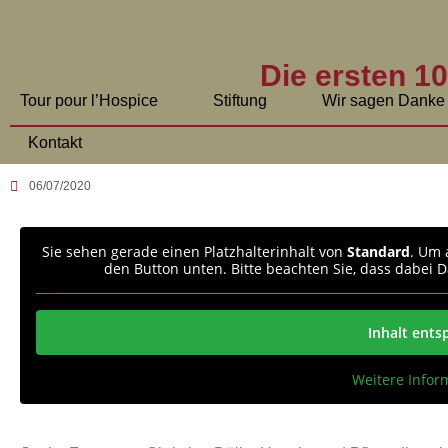
Die ersten 1
Tour pour l’Hospice
Stiftung
Wir sagen Danke
Kontakt
06/07/2020
Sie sehen gerade einen Platzhalterinhalt von
Standard
. Um 
den Button unten. Bitte beachten Sie, dass dabei 
Inhalt ents
Weitere Infor