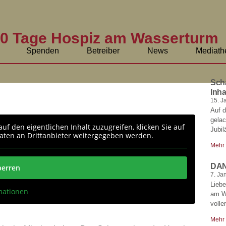
00 Tage Hospiz am Wasserturm
Spenden
Betreiber
News
Mediath
Sch
Inha
15. J
Auf d
gela
auf den eigentlichen Inhalt zuzugreifen, klicken Sie auf
Jubil
Daten an Drittanbieter weitergegeben werden.
Mehr
DA
perren
7. Ja
Liebe
mationen
am Wa
volle
Mehr