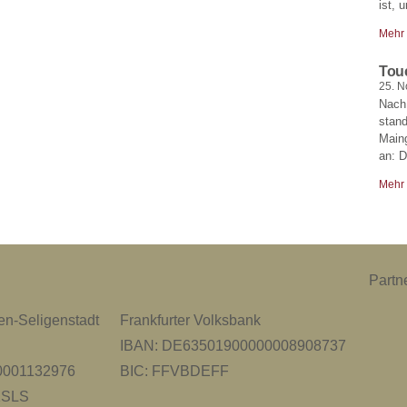
ist, 
Mehr
Tou
25. 
Nach
stand
Main
an: D
Mehr
Partn
n-Seligenstadt
Frankfurter Volksbank
IBAN: DE63501900000008908737
0001132976
BIC: FFVBDEFF
1SLS