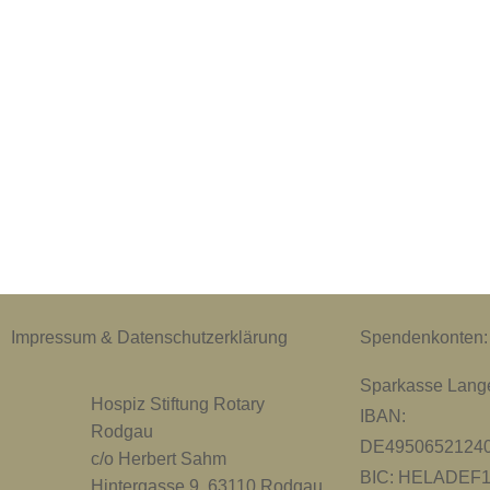
Impressum & Datenschutzerklärung
Spendenkonten:
Sparkasse Lange
Hospiz Stiftung Rotary
IBAN:
Rodgau
DE4950652124
c/o Herbert Sahm
BIC: HELADEF
Hintergasse 9, 63110 Rodgau