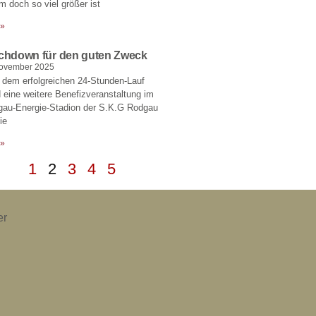
um doch so viel größer ist
 »
chdown für den guten Zweck
November 2025
 dem erfolgreichen 24-Stunden-Lauf
 eine weitere Benefizveranstaltung im
gau-Energie-Stadion der S.K.G Rodgau
ie
 »
1
2
3
4
5
er