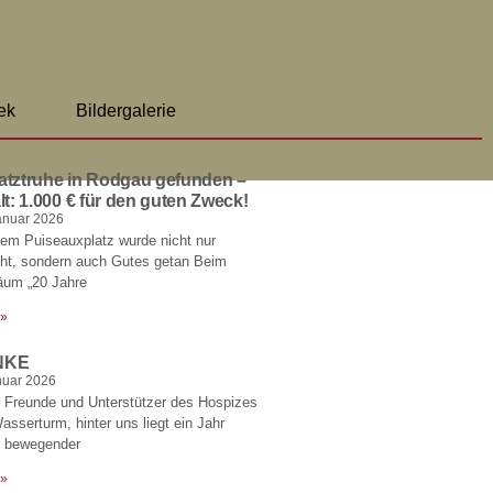
ek
Bildergalerie
atztruhe in Rodgau gefunden –
lt: 1.000 € für den guten Zweck!
anuar 2026
em Puiseauxplatz wurde nicht nur
cht, sondern auch Gutes getan Beim
äum „20 Jahre
 »
NKE
nuar 2026
 Freunde und Unterstützer des Hospizes
sserturm, hinter uns liegt ein Jahr
r bewegender
 »