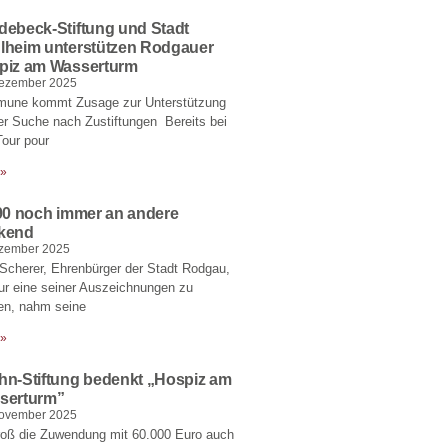
debeck-Stiftung und Stadt
lheim unterstützen Rodgauer
piz am Wasserturm
Dezember 2025
une kommt Zusage zur Unterstützung
er Suche nach Zustiftungen Bereits bei
Tour pour
 »
 90 noch immer an andere
kend
ezember 2025
Scherer, Ehrenbürger der Stadt Rodgau,
ur eine seiner Auszeichnungen zu
en, nahm seine
 »
hn-Stiftung bedenkt „Hospiz am
serturm”
November 2025
roß die Zuwendung mit 60.000 Euro auch