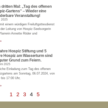
dritten Mal: „Tag des offenen
iz-Gartens“ – Wieder eine
derbare Veranstaltung!
li 2025
it einem würdigen Freiluftgottesdienst
 der Leitung von Hospiz-Seelsorgerin
farrerin Annette Röder und
 »
ahre Hospiz Stiftung und 5
re Hospiz am Wasserturm sind
guter Grund zum Feiern.
uni 2025
iche Einladung zum Tag des offenen
izgartens am Sonntag, 06.07.2024, von
 bis 17:00 Uhr,
 »
1
2
3
4
5