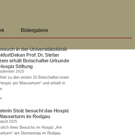
ek
Bildergalerie
esuch in der Universitätsklinik
kfurtDekan Prof. Dr. Stefan
zem erhält Botschafter-Urkunde
Hospiz Stiftung
eptember 2025
hört zu den ersten 10 Botschafter:innen
Hospiz am Wasserturm“ und erhielt in
en
 »
sterin Stolz besucht das Hospiz
Wasserturm im Rodgau
ugust 2025
sslich ihres Besuchs im Hospiz „Am
erturm“ am Donnerstag im Rodgau