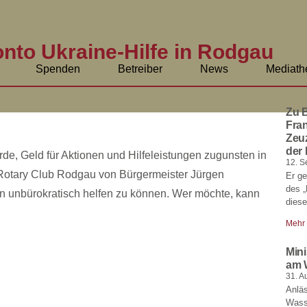
to Ukraine-Hilfe in Rodgau
Spenden
Betreiber
News
Mediath
Zu B
Fran
Zeu
der 
, Geld für Aktionen und Hilfeleistungen zugunsten in
12. S
otary Club Rodgau von Bürgermeister Jürgen
Er ge
des „
 unbürokratisch helfen zu können. Wer möchte, kann
dies
Mehr
Mini
am 
31. A
Anlä
Wass