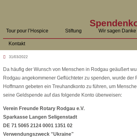
Spendenkon
Tour pour l’Hospice
Stiftung
Wir sagen Danke
Kontakt
31/03/2022
Da häufig der Wunsch von Menschen in Rodgau geäußert wurde
Rodgau angekommener Geflüchteter zu spenden, wurde der R
Hoffmann gebeten ein Treuhandkonto zu führen, um Menschen
seine Geldspende auf das folgende Konto überweisen:
Verein Freunde Rotary Rodgau e.V.
Sparkasse Langen Seligenstadt
DE 71 5065 2124 0001 1351 02
Verwendungszweck “Ukraine”