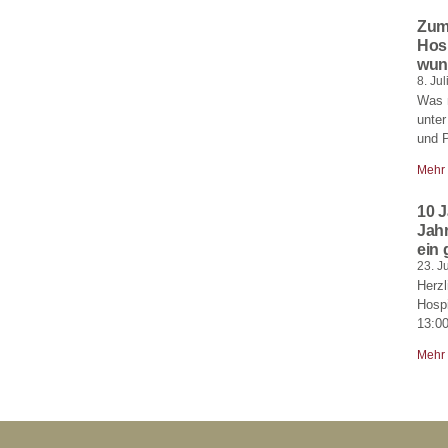
Zum 
Hosp
wun
8. Ju
Was m
unter
und P
Mehr
10 J
Jah
ein 
23. J
Herzl
Hosp
13:00
Mehr