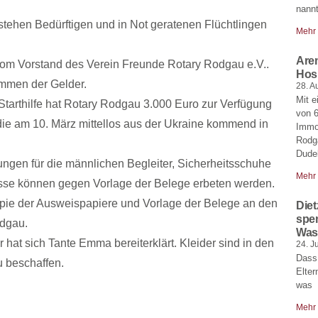
nannt
tehen Bedürftigen und in Not geratenen Flüchtlingen
Mehr
Arem
om Vorstand des Verein Freunde Rotary Rodgau e.V..
Hos
mmen der Gelder.
28. A
Mit e
arthilfe hat Rotary Rodgau 3.000 Euro zur Verfügung
von 6
, die am 10. März mittellos aus der Ukraine kommend in
Immo
Rodga
Dudek
ungen für die männlichen Begleiter, Sicherheitsschuhe
Mehr
üsse können gegen Vorlage der Belege erbeten werden.
opie der Ausweispapiere und Vorlage der Belege an den
Die
spen
odgau.
Was
 hat sich Tante Emma bereiterklärt. Kleider sind in den
24. J
Dass 
 beschaffen.
Elter
was
Mehr