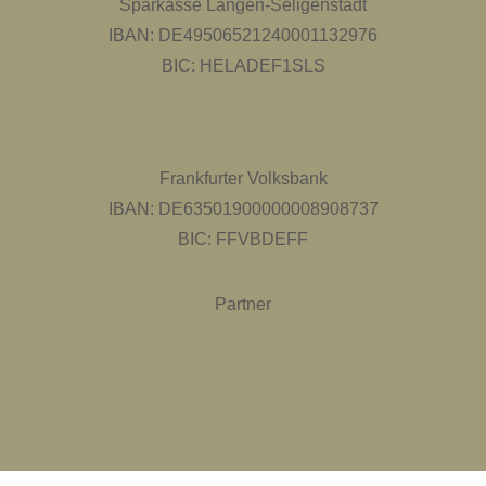
Sparkasse Langen-Seligenstadt
IBAN: DE49506521240001132976
BIC: HELADEF1SLS
Frankfurter Volksbank
IBAN: DE63501900000008908737
BIC: FFVBDEFF
Partner