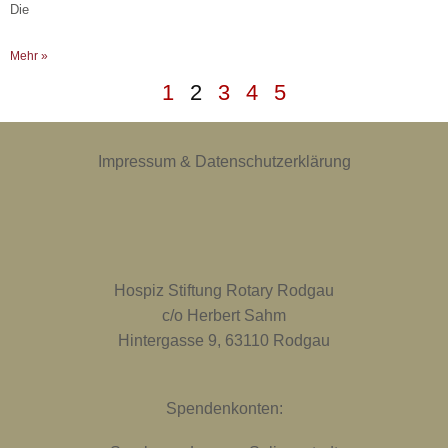
Die
Mehr »
1
2
3
4
5
Impressum & Datenschutzerklärung
Hospiz Stiftung Rotary Rodgau
c/o Herbert Sahm
Hintergasse 9, 63110 Rodgau
Spendenkonten: