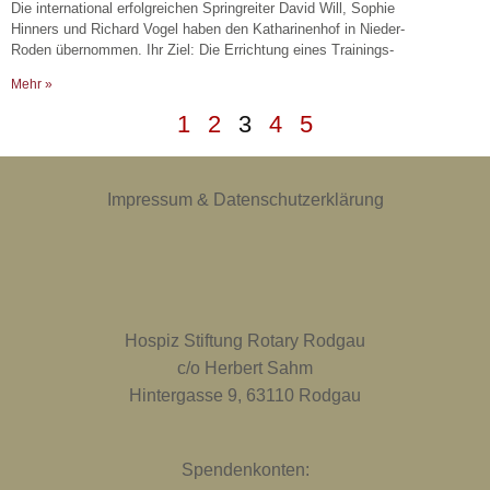
Die international erfolgreichen Springreiter David Will, Sophie
Hinners und Richard Vogel haben den Katharinenhof in Nieder-
Roden übernommen. Ihr Ziel: Die Errichtung eines Trainings-
Mehr »
1
2
3
4
5
Impressum & Datenschutzerklärung
Hospiz Stiftung Rotary Rodgau
c/o Herbert Sahm
Hintergasse 9, 63110 Rodgau
Spendenkonten: