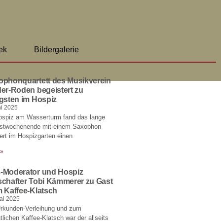
ek
Bildergalerie
ophonquartett des Musikverein
er-Roden begeistert zu
gsten im Hospiz
ni 2025
ospiz am Wasserturm fand das lange
gstwochenende mit einem Saxophon
rt im Hospizgarten einen
 »
-Moderator und Hospiz
schafter Tobi Kämmerer zu Gast
m Kaffee-Klatsch
ai 2025
Urkunden-Verleihung und zum
lichen Kaffee-Klatsch war der allseits