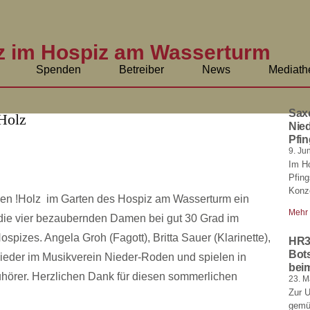
z im Hospiz am Wasserturm
Spenden
Betreiber
News
Mediath
Sax
Nied
Pfin
9. Ju
Im H
Pfin
Konze
en !Holz im Garten des Hospiz am Wasserturm ein
Mehr
 die vier bezaubernden Damen bei gut 30 Grad im
ospizes. Angela Groh (Fagott), Britta Sauer (Klarinette),
HR3
Bot
lieder im Musikverein Nieder-Roden und spielen in
bei
Zuhörer. Herzlichen Dank für diesen sommerlichen
23. M
Zur 
gemüt