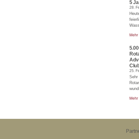
5 J
28. F
Heute
feier
Wass
Mehr
5.00
Rot
Adv
Club
25. F
Sehr 
Rota
wund
Mehr
Partn