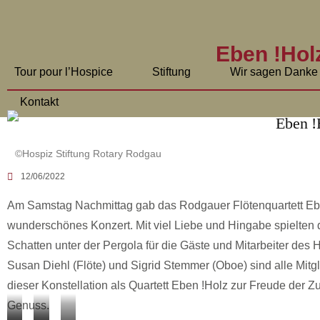
Eben !Hol
Tour pour l’Hospice
Stiftung
Wir sagen Danke
Kontakt
©Hospiz Stiftung Rotary Rodgau
12/06/2022
Am Samstag Nachmittag gab das Rodgauer Flötenquartett Eb
wunderschönes Konzert. Mit viel Liebe und Hingabe spielten
Schatten unter der Pergola für die Gäste und Mitarbeiter des H
Susan Diehl (Flöte) und Sigrid Stemmer (Oboe) sind alle Mitg
dieser Konstellation als Quartett Eben !Holz zur Freude der 
Genuss.