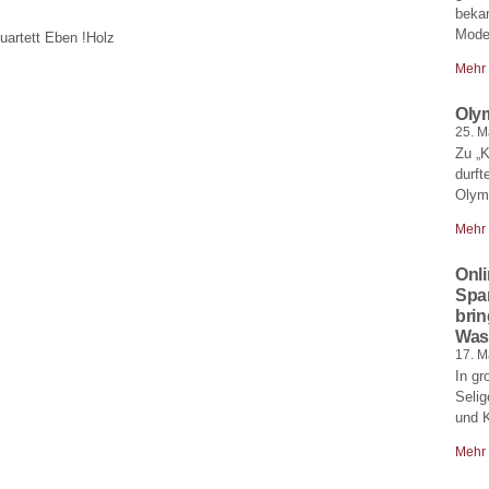
bekan
Moder
uartett Eben !Holz
Mehr
Oly
25. M
Zu „
durft
Olymp
Mehr
Onl
Spa
brin
Was
17. M
In gr
Selig
und 
Mehr