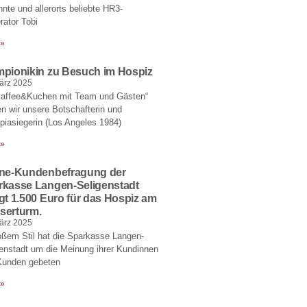
nte und allerorts beliebte HR3-
ator Tobi
 »
mpionikin zu Besuch im Hospiz
ärz 2025
Kaffee&Kuchen mit Team und Gästen“
en wir unsere Botschafterin und
iasiegerin (Los Angeles 1984)
 »
ine-Kundenbefragung der
rkasse Langen-Seligenstadt
gt 1.500 Euro für das Hospiz am
serturm.
ärz 2025
oßem Stil hat die Sparkasse Langen-
enstadt um die Meinung ihrer Kundinnen
Kunden gebeten
 »