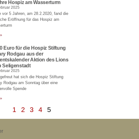
ahre Hospiz am Wasserturm
ebruar 2025
 vor 5 Jahren, am 28.2.2020, fand die
liche Eröffnung für das Hospiz am
erturm
 »
0 Euro für die Hospiz Stiftung
ary Rodgau aus der
entskalender Aktion des Lions
 Seligenstadt
ebruar 2025
gefreut hat sich die Hospiz Stiftung
ry Rodgau am Sonntag über eine
ervolle Spende
 »
1
2
3
4
5
er