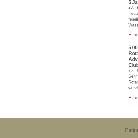
5 J
28. F
Heute
feier
Wass
Mehr
5.00
Rot
Adv
Club
25. F
Sehr 
Rota
wund
Mehr
Partn