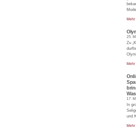
bekan
Moder
Mehr
Oly
25. M
Zu „
durft
Olymp
Mehr
Onl
Spa
brin
Was
17. M
In gr
Selig
und 
Mehr