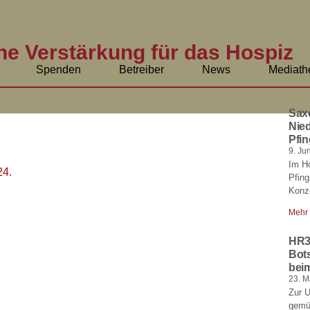
he Verstärkung für das Hospiz
Spenden
Betreiber
News
Mediath
Sax
Nied
Pfin
9. Ju
Im H
24.
Pfin
Konze
Mehr
HR3
Bot
bei
23. M
Zur 
gemüt