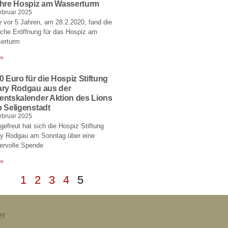
ahre Hospiz am Wasserturm
ebruar 2025
 vor 5 Jahren, am 28.2.2020, fand die
liche Eröffnung für das Hospiz am
erturm
 »
0 Euro für die Hospiz Stiftung
ary Rodgau aus der
entskalender Aktion des Lions
 Seligenstadt
ebruar 2025
gefreut hat sich die Hospiz Stiftung
ry Rodgau am Sonntag über eine
ervolle Spende
 »
1
2
3
4
5
er