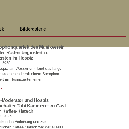
ek
Bildergalerie
ophonquartett des Musikverein
er-Roden begeistert zu
gsten im Hospiz
ni 2025
ospiz am Wasserturm fand das lange
gstwochenende mit einem Saxophon
rt im Hospizgarten einen
 »
-Moderator und Hospiz
schafter Tobi Kämmerer zu Gast
m Kaffee-Klatsch
ai 2025
Urkunden-Verleihung und zum
lichen Kaffee-Klatsch war der allseits