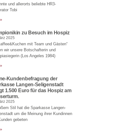
nte und allerorts beliebte HR3-
ator Tobi
 »
mpionikin zu Besuch im Hospiz
ärz 2025
Kaffee&Kuchen mit Team und Gästen“
en wir unsere Botschafterin und
iasiegerin (Los Angeles 1984)
 »
ine-Kundenbefragung der
rkasse Langen-Seligenstadt
gt 1.500 Euro für das Hospiz am
serturm.
ärz 2025
oßem Stil hat die Sparkasse Langen-
enstadt um die Meinung ihrer Kundinnen
Kunden gebeten
 »