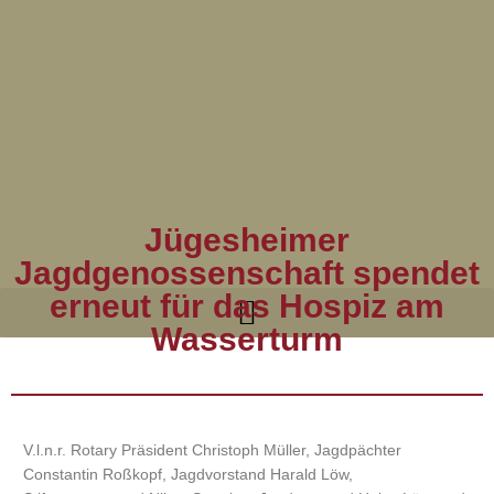
Jügesheimer
Jagdgenossenschaft spendet
erneut für das Hospiz am
Wasserturm
V.l.n.r. Rotary Präsident Christoph Müller, Jagdpächter
Constantin Roßkopf, Jagdvorstand Harald Löw,