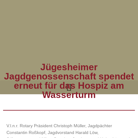
Jügesheimer
Jagdgenossenschaft spendet
erneut für das Hospiz am
Wasserturm
V.l.n.r. Rotary Präsident Christoph Müller, Jagdpächter
Constantin Roßkopf, Jagdvorstand Harald Löw,