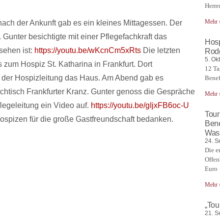
Herre
Mehr 
ach der Ankunft gab es ein kleines Mittagessen. Der
Gunter besichtigte mit einer Pflegefachkraft das
Hosp
sehen ist:
https://youtu.be/wKcnCm5xRts
Die letzten
Rodg
5. Ok
zum Hospiz St. Katharina in Frankfurt. Dort
12 Ta
t der Hospizleitung das Haus. Am Abend gab es
Benef
chtisch Frankfurter Kranz. Gunter genoss die Gespräche
Mehr 
legeleitung ein Video auf.
https://youtu.be/gIjxFB6oc-U
Tour
ospizen für die große Gastfreundschaft bedanken.
Bene
Was
24. S
Die e
Offen
Euro
Mehr 
„Tou
21. S