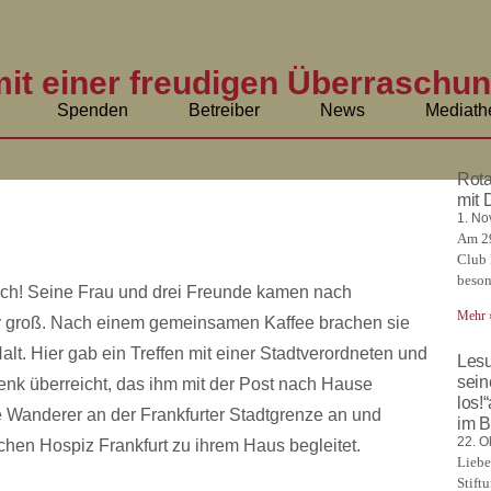
mit einer freudigen Überraschun
Spenden
Betreiber
News
Mediath
Rota
mit 
1. N
Am 29
Club 
beson
ch! Seine Frau und drei Freunde kamen nach
Mehr 
ar groß. Nach einem gemeinsamen Kaffee brachen sie
lt. Hier gab ein Treffen mit einer Stadtverordneten und
Lesu
sein
nk überreicht, das ihm mit der Post nach Hause
los!
ie Wanderer an der Frankfurter Stadtgrenze an und
im B
22. O
hen Hospiz Frankfurt zu ihrem Haus begleitet.
Liebe
Stift