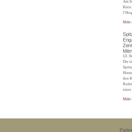
Am So
Kreis
l’Hos
Mehr 
Spitz
Enga
Zent
Mitm
13. S
Die i
Sprin
Hinne
den K
Roden
eines
Mehr 
Partn