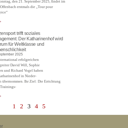
nntag, den 21. September 2025, findet im
 Offenbach erstmals die „Tour pour
pice“
»
ensport trifft soziales
gement: Der Katharinenhof wird
rum für Weltklasse und
enschlichkeit
eptember 2025
nternational erfolgreichen
greiter David Will, Sophie
rs und Richard Vogel haben
atharinenhof in Nieder-
 übernommen. Ihr Ziel: Die Errichtung
 Trainings-
»
1
2
3
4
5
er