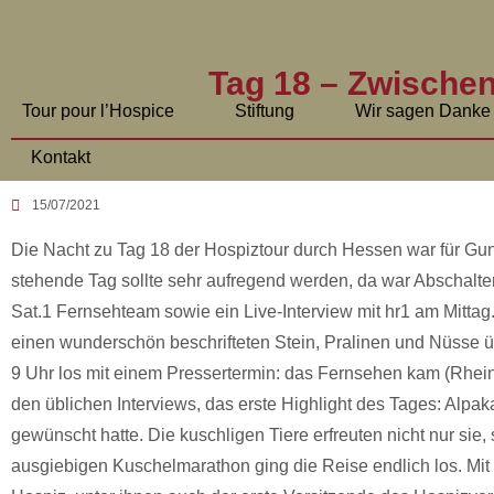
Tag 18 – Zwischen
Tour pour l’Hospice
Stiftung
Wir sagen Danke
Kontakt
15/07/2021
Die Nacht zu Tag 18 der Hospiztour durch Hessen war für Gunte
stehende Tag sollte sehr aufregend werden, da war Abschalte
Sat.1 Fernsehteam sowie ein Live-Interview mit hr1 am Mittag
einen wunderschön beschrifteten Stein, Pralinen und Nüsse
9 Uhr los mit einem Pressertermin: das Fernsehen kam (Rhein
den üblichen Interviews, das erste Highlight des Tages: Alpak
gewünscht hatte. Die kuschligen Tiere erfreuten nicht nur s
ausgiebigen Kuschelmarathon ging die Reise endlich los. Mit 