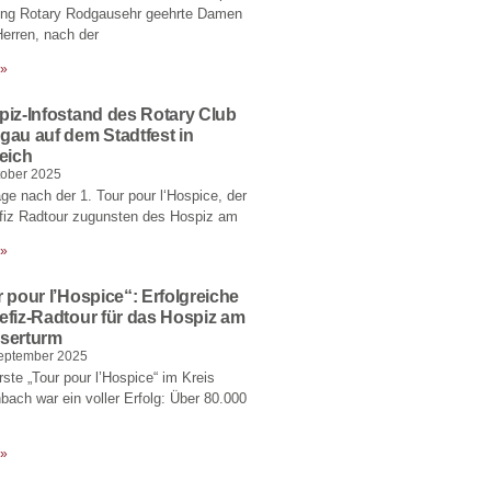
tung Rotary Rodgausehr geehrte Damen
erren, nach der
 »
iz-Infostand des Rotary Club
au auf dem Stadtfest in
eich
tober 2025
ge nach der 1. Tour pour l‘Hospice, der
fiz Radtour zugunsten des Hospiz am
 »
 pour l’Hospice“: Erfolgreiche
fiz-Radtour für das Hospiz am
serturm
eptember 2025
rste „Tour pour l’Hospice“ im Kreis
bach war ein voller Erfolg: Über 80.000
 »