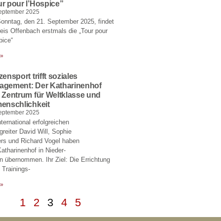
r pour l’Hospice”
eptember 2025
onntag, den 21. September 2025, findet
eis Offenbach erstmals die „Tour pour
pice“
 »
zensport trifft soziales
agement: Der Katharinenhof
 Zentrum für Weltklasse und
enschlichkeit
eptember 2025
nternational erfolgreichen
greiter David Will, Sophie
rs und Richard Vogel haben
atharinenhof in Nieder-
 übernommen. Ihr Ziel: Die Errichtung
 Trainings-
 »
1
2
3
4
5