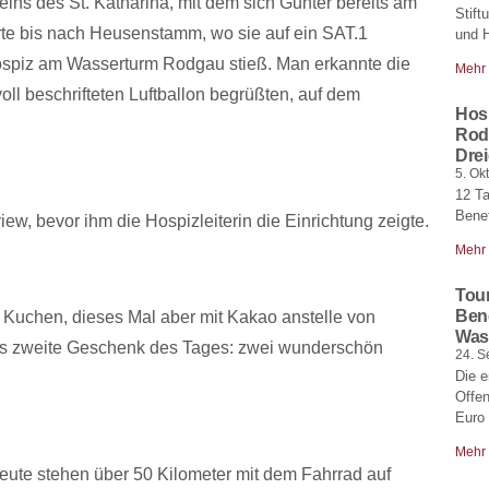
eins des St. Katharina, mit dem sich Gunter bereits am
Stif
rte bis nach Heusenstamm, wo sie auf ein SAT.1
und H
spiz am Wasserturm Rodgau stieß. Man erkannte die
Mehr
ll beschrifteten Luftballon begrüßten, auf dem
Hosp
Rodg
Drei
5. Ok
12 Ta
Bene
w, bevor ihm die Hospizleiterin die Einrichtung zeigte.
Mehr
Tour
Bene
Kuchen, dieses Mal aber mit Kakao anstelle von
Was
das zweite Geschenk des Tages: zwei wunderschön
24. S
Die e
Offen
Euro
Mehr
eute stehen über 50 Kilometer mit dem Fahrrad auf