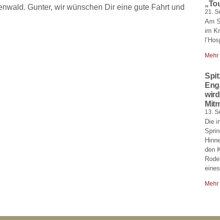
„Tou
nwald. Gunter, wir wünschen Dir eine gute Fahrt und
21. S
Am S
im Kr
l’Hos
Mehr
Spit
Eng
wird
Mitm
13. S
Die i
Sprin
Hinne
den K
Roden
eines
Mehr