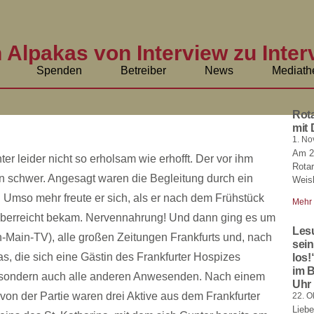
 Alpakas von Interview zu Inter
Spenden
Betreiber
News
Mediath
Rot
mit 
1. N
Am 29
r leider nicht so erholsam wie erhofft. Der vor ihm
Rota
n schwer. Angesagt waren die Begleitung durch ein
Weis
. Umso mehr freute er sich, als er nach dem Frühstück
Mehr
 überreicht bekam. Nervennahrung! Und dann ging es um
Lesu
-Main-TV), alle großen Zeitungen Frankfurts und, nach
sei
as, die sich eine Gästin des Frankfurter Hospizes
los!
im 
ie, sondern auch alle anderen Anwesenden. Nach einem
Uhr
von der Partie waren drei Aktive aus dem Frankfurter
22. O
Liebe