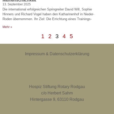
Mitmenschlichkeit
13. September 2025
Die international erfolgreichen Springreiter David Will, Sophie
Hinners und Richard Vogel haben den Katharinenhof in Nieder-
Roden übernommen. Ihr Ziel: Die Errichtung eines Trainings-
Mehr »
1
2
3
4
5
Impressum & Datenschutzerklärung
Hospiz Stiftung Rotary Rodgau
c/o Herbert Sahm
Hintergasse 9, 63110 Rodgau