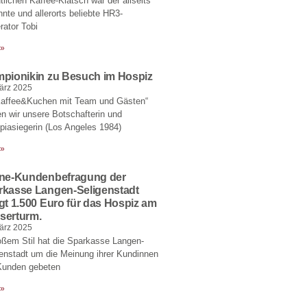
lichen Kaffee-Klatsch war der allseits
nte und allerorts beliebte HR3-
ator Tobi
 »
mpionikin zu Besuch im Hospiz
ärz 2025
Kaffee&Kuchen mit Team und Gästen“
en wir unsere Botschafterin und
iasiegerin (Los Angeles 1984)
 »
ine-Kundenbefragung der
rkasse Langen-Seligenstadt
gt 1.500 Euro für das Hospiz am
serturm.
ärz 2025
oßem Stil hat die Sparkasse Langen-
enstadt um die Meinung ihrer Kundinnen
Kunden gebeten
 »