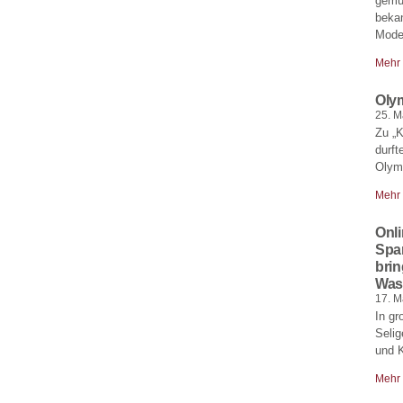
gemüt
bekan
Moder
Mehr
Oly
25. M
Zu „
durft
Olymp
Mehr
Onl
Spa
brin
Was
17. M
In gr
Selig
und 
Mehr