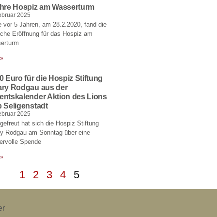
ahre Hospiz am Wasserturm
ebruar 2025
 vor 5 Jahren, am 28.2.2020, fand die
liche Eröffnung für das Hospiz am
erturm
 »
0 Euro für die Hospiz Stiftung
ary Rodgau aus der
entskalender Aktion des Lions
 Seligenstadt
ebruar 2025
gefreut hat sich die Hospiz Stiftung
ry Rodgau am Sonntag über eine
ervolle Spende
 »
1
2
3
4
5
er