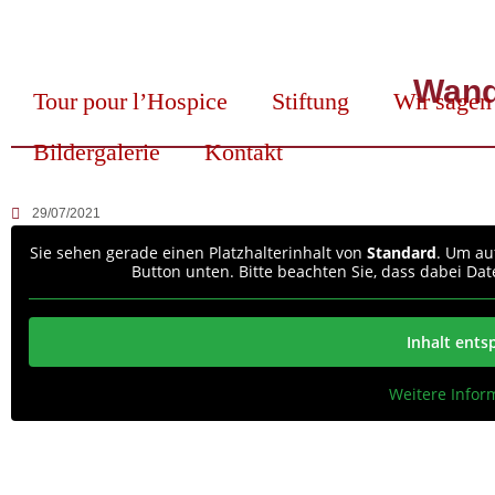
Wande
Tour pour l’Hospice
Stiftung
Wir sagen
Bildergalerie
Kontakt
29/07/2021
Sie sehen gerade einen Platzhalterinhalt von
Standard
. Um auf
Button unten. Bitte beachten Sie, dass dabei Da
Inhalt ents
Weitere Infor