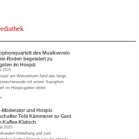
ediathek
ophonquartett des Musikverein
er-Roden begeistert zu
gsten im Hospiz
ni 2025
ospiz am Wasserturm fand das lange
gstwochenende mit einem Saxophon
rt im Hospizgarten einen
 »
-Moderator und Hospiz
schafter Tobi Kämmerer zu Gast
m Kaffee-Klatsch
ai 2025
Urkunden-Verleihung und zum