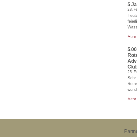
5 J
28. F
Heute
feier
Wass
Mehr
5.00
Rot
Adv
Club
25. F
Sehr 
Rota
wund
Mehr
Partn