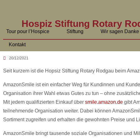
Hospiz Stiftung Rotary Rod
Tour pour l’Hospice
Stiftung
Wir sagen Danke
Kontakt
20/12/2021
Seit kurzem ist die Hopsiz Stiftung Rotary Rodgau beim Amaz
AmazonSmile ist ein einfacher Weg für Kundinnen und Kunde
Organisation ihrer Wahl etwas Gutes zu tun – ohne zusätzlic
Mit jedem qualifizierten Einkauf über
smile.amazon.de
gibt Am
teilnehmende Organisation weiter. Dabei können AmazonSmi
Sortiment zugreifen und erhalten die gewohnten Preise und Li
AmazonSmile bringt tausende soziale Organisationen und M