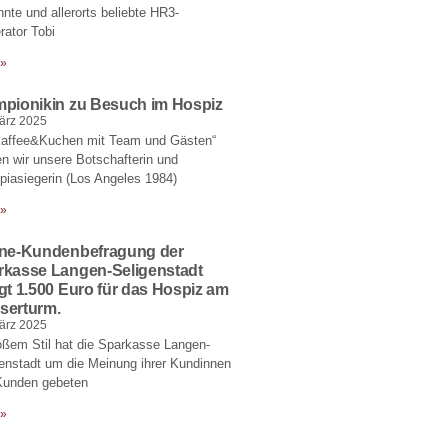
nte und allerorts beliebte HR3-
ator Tobi
 »
mpionikin zu Besuch im Hospiz
ärz 2025
Kaffee&Kuchen mit Team und Gästen“
en wir unsere Botschafterin und
iasiegerin (Los Angeles 1984)
 »
ine-Kundenbefragung der
rkasse Langen-Seligenstadt
gt 1.500 Euro für das Hospiz am
serturm.
ärz 2025
oßem Stil hat die Sparkasse Langen-
enstadt um die Meinung ihrer Kundinnen
Kunden gebeten
 »