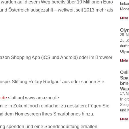
 wurden auf diesem Weg bereits über 10 Millionen Euro
bekan
Moder
nd Österreich ausgezahlt – weltweit seit 2013 mehr als
Mehr
Oly
25. M
Zu „
durft
Olymp
mazon Shopping App (iOS und Android) oder im Browser
Mehr
Onl
Spa
spiz Stiftung Rotary Rodgau” aus oder suchen Sie
brin
Was
17. M
.de
statt auf www.amazon.de.
In gr
Selig
ile in Zukunft noch einfacher zu gestalten: Fügen Sie
und 
und dem Homescreen Ihres Smartphones hinzu.
Mehr
ftung spenden und eine Spendenquittung erhalten.