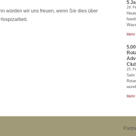
5 J
28. F
n würden wir uns freuen, wenn Sie dies über
Heute
Hospizarbeit.
feier
Wass
Mehr
5.00
Rot
Adv
Club
25. F
Sehr 
Rota
wund
Mehr
Partn