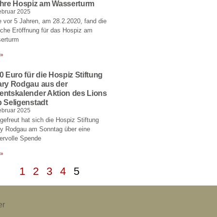
ahre Hospiz am Wasserturm
ebruar 2025
 vor 5 Jahren, am 28.2.2020, fand die
liche Eröffnung für das Hospiz am
erturm
 »
0 Euro für die Hospiz Stiftung
ary Rodgau aus der
entskalender Aktion des Lions
 Seligenstadt
ebruar 2025
gefreut hat sich die Hospiz Stiftung
ry Rodgau am Sonntag über eine
ervolle Spende
 »
1
2
3
4
5
er