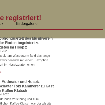
 registriert!
ek
Bildergalerie
ophonquartett des Musikverein
er-Roden begeistert zu
gsten im Hospiz
ni 2025
ospiz am Wasserturm fand das lange
gstwochenende mit einem Saxophon
rt im Hospizgarten einen
 »
-Moderator und Hospiz
schafter Tobi Kämmerer zu Gast
m Kaffee-Klatsch
ai 2025
Urkunden-Verleihung und zum
lichen Kaffee-Klatsch war der allseits