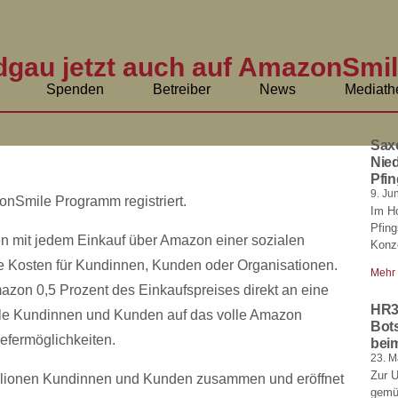
gau jetzt auch auf AmazonSmile
Spenden
Betreiber
News
Mediath
Sax
Nied
Pfin
9. Ju
onSmile Programm registriert.
Im H
Pfin
n mit jedem Einkauf über Amazon einer sozialen
Konze
he Kosten für Kundinnen, Kunden oder Organisationen.
Mehr
azon 0,5 Prozent des Einkaufspreises direkt an eine
HR3
le Kundinnen und Kunden auf das volle Amazon
Bot
efermöglichkeiten.
bei
23. M
Zur 
illionen Kundinnen und Kunden zusammen und eröffnet
gemüt